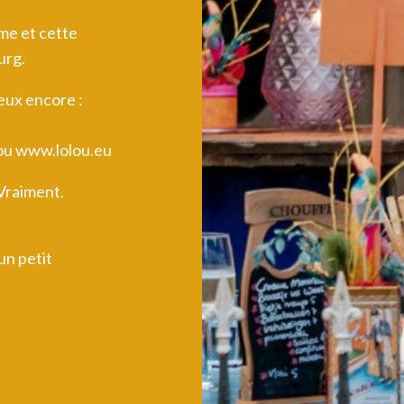
rme et cette
urg.
eux encore :
ou
www.lolou.eu
 Vraiment.
un petit