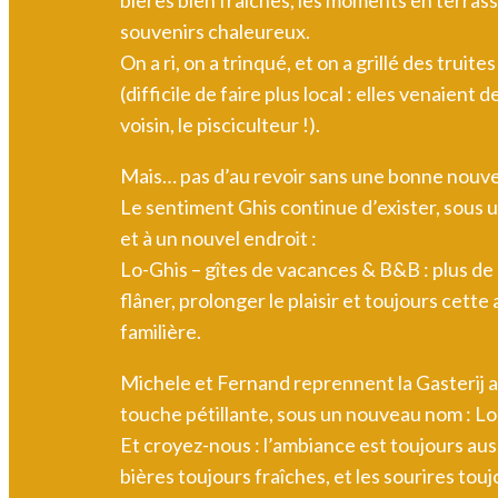
bières bien fraîches, les moments en terrass
souvenirs chaleureux.
On a ri, on a trinqué, et on a grillé des truites 
(difficile de faire plus local : elles venaient 
voisin, le pisciculteur !).
Mais… pas d’au revoir sans une bonne nouvel
Le sentiment Ghis continue d’exister, sous
et à un nouvel endroit :
Lo-Ghis – gîtes de vacances & B&B : plus de
flâner, prolonger le plaisir et toujours cett
familière.
Michele et Fernand reprennent la Gasterij 
touche pétillante, sous un nouveau nom : L
Et croyez-nous : l’ambiance est toujours aus
bières toujours fraîches, et les sourires tou