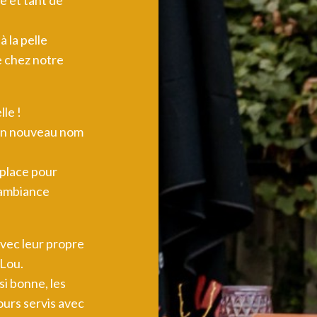
e et tant de
à la pelle
de chez notre
le !
 un nouveau nom
 place pour
e ambiance
avec leur propre
oLou.
si bonne, les
jours servis avec