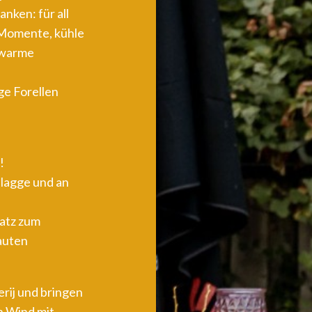
nken: für all
Momente, kühle
 warme
ge Forellen
!
Flagge und an
atz zum
auten
rij und bringen
n Wind mit.