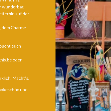
er wunderbar,
eiterhin auf der
t, dem Charme
 bucht euch
his.be
oder
rklich. Macht’s.
ankeschön und