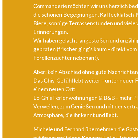
Commanderie möchten wir uns herzlich beda
die schönen Begegnungen, Kaffeeklatsch-
Biere, sonnige Terrassenstunden und viele
Erinnerungen.
Wir haben gelacht, angestoßen und unzähli
gebraten (frischer ging’s kaum – direkt vom
Forellenzüchter nebenan!).
Aber: kein Abschied ohne gute Nachrichten
Das Ghis-Gefühl lebt weiter – unter neuer 
einem neuen Ort:
Lo-Ghis Ferienwohnungen & B&B – mehr Pl
Verweilen, zum Genießen und mit der vertr
Atmosphäre, die ihr kennt und liebt.
Michele und Fernand übernehmen die Gaste
mit ihrem spritzigen Konzept LoLou frische