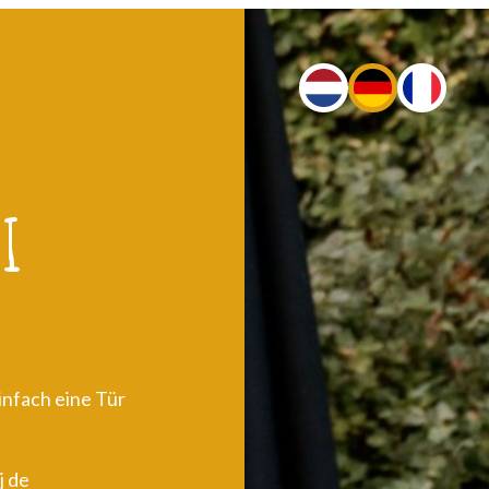
i
infach eine Tür
j de